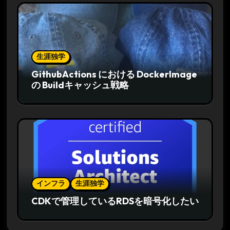
生涯独学
GithubActions における DockerImage
の Buildキャッシュ戦略
インフラ
生涯独学
CDKで管理しているRDSを暗号化したい