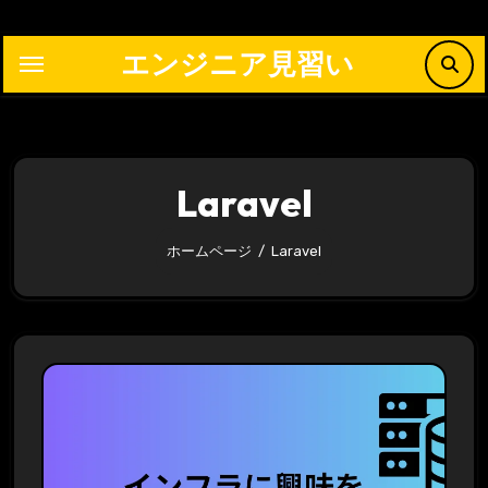
内
容
エンジニア見習い
を
ス
キ
ッ
Laravel
プ
ホームページ
Laravel