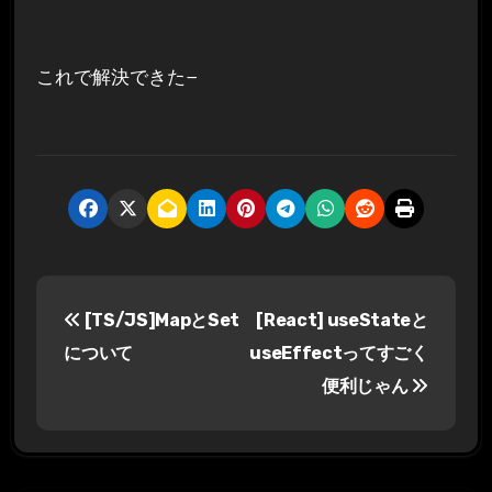
これで解決できた−
投
[TS/JS]MapとSet
[React] useStateと
稿
について
useEffectってすごく
ナ
便利じゃん
ビ
ゲ