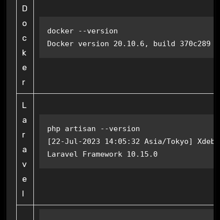
D
o
docker --version

c
Docker version 20.10.6, build 370c289
k
e
r
L
a
php artisan --version

r
[22-Jul-2023 14:05:32 Asia/Tokyo] Xdebu
a
Laravel Framework 10.15.0
v
e
l