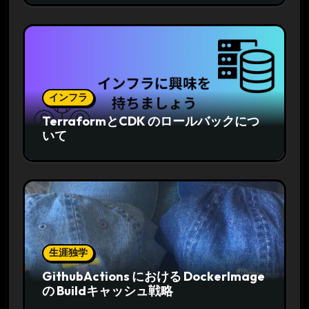
インフラ
TerraformとCDK のロールバックにつ
いて
生涯独学
GithubActions における DockerImage
の Buildキャッシュ戦略