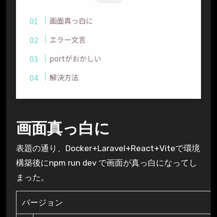
画面真っ白に
エラー文言
portがおかしい
解決方法
画面真っ白に
表題の通り、Docker+Laravel+React+Viteで環境
構築後にnpm run dev で画面が真っ白になってし
まった。
バージョン