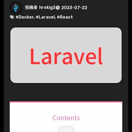
投稿者
hrokig2
2023-07-22
#
Docker
, #
Laravel
, #
React
Contents
CLOSE