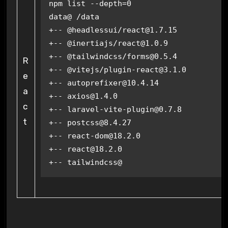
npm list --depth=0

data@ /data

+-- @headlessui/react@1.7.15

+-- @inertiajs/react@1.0.9

+-- @tailwindcss/forms@0.5.4

R
+-- @vitejs/plugin-react@3.1.0

e
+-- autoprefixer@10.4.14

a
+-- axios@1.4.0

c
+-- laravel-vite-plugin@0.7.8

t
+-- postcss@8.4.27

+-- react-dom@18.2.0

+-- react@18.2.0

+-- tailwindcss@