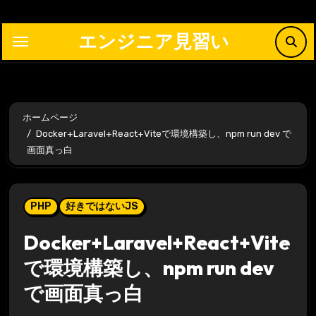
内
容
エンジニア見習い
を
ス
キ
ッ
ホームページ
プ
Docker+Laravel+React+Viteで環境構築し、npm run dev で
画面真っ白
PHP
好きではないJS
Docker+Laravel+React+Vite
で環境構築し、npm run dev
で画面真っ白