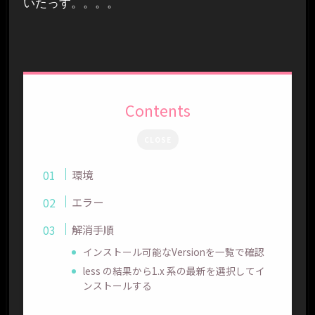
いたっす。。。。
Contents
CLOSE
環境
エラー
解消手順
インストール可能なVersionを一覧で確認
less の結果から1.x 系の最新を選択してイ
ンストールする