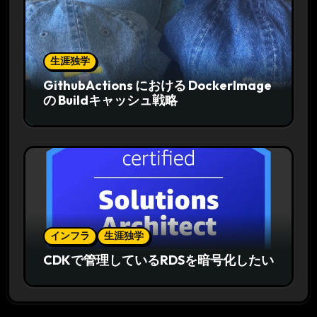
生涯独学
GithubActions における DockerImage
の Buildキャッシュ戦略
インフラ
生涯独学
CDKで管理しているRDSを暗号化したい