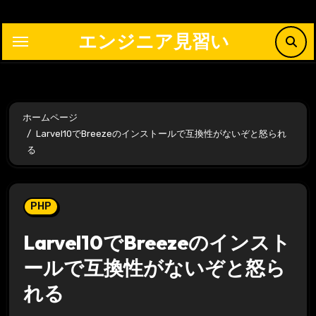
内
容
エンジニア見習い
を
ス
キ
ッ
ホームページ
プ
Larvel10でBreezeのインストールで互換性がないぞと怒られ
る
PHP
Larvel10でBreezeのインスト
ールで互換性がないぞと怒ら
れる