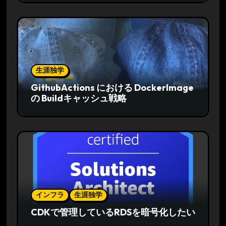
生涯独学
GithubActions における DockerImage
の Buildキャッシュ戦略
インフラ
生涯独学
CDKで管理しているRDSを暗号化したい