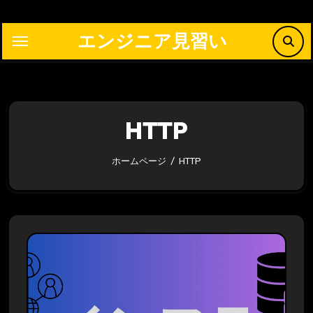
内
容
エンジニア見習い
を
ス
キ
ッ
HTTP
プ
ホームページ
HTTP