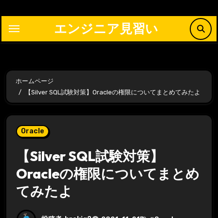
内
容
エンジニア見習い
を
ス
キ
ッ
ホームページ
プ
【Silver SQL試験対策】Oracleの権限についてまとめてみたよ
Oracle
【Silver SQL試験対策】
Oracleの権限についてまとめ
てみたよ