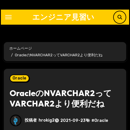
内
容
エンジニア見習い
を
ス
キ
ッ
ホームページ
プ
OracleのNVARCHAR2ってVARCHAR2より便利だね
Oracle
OracleのNVARCHAR2って
VARCHAR2より便利だね
投稿者
hrokig2
2021-09-23
#
Oracle