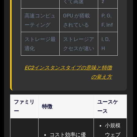
くて高速
z
高速コンピュ
GPU が搭載
P, G,
ーティング
されている
F, Inf
ストレージ最
ストレージア
I, D,
適化
クセスが速い
H
EC2インスタンスタイプの意味と特徴
の覚え方
ファミリ
ユースケ
特徴
ー
ース
小規模
コスト効率に優
ウェブ