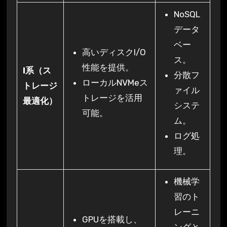
NoSQL
データ
ベー
高いディスクI/O
ス。
性能を提供。
I系（ス
分散フ
ローカルNVMeス
トレージ
ァイル
トレージを活用
最適化）
システ
可能。
ム。
ログ処
理。
機械学
習のト
レーニ
GPUを搭載し、
ングと