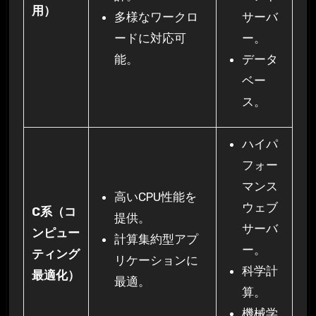
用）
多様なワークロ
サーバ
ードに対応可
ー。
能。
データ
ベー
ス。
ハイパ
フォー
マンス
高いCPU性能を
ウェブ
C系（コ
提供。
サーバ
ンピュー
計算集約型アプ
ー。
ティング
リケーションに
科学計
最適化）
最適。
算。
機械学