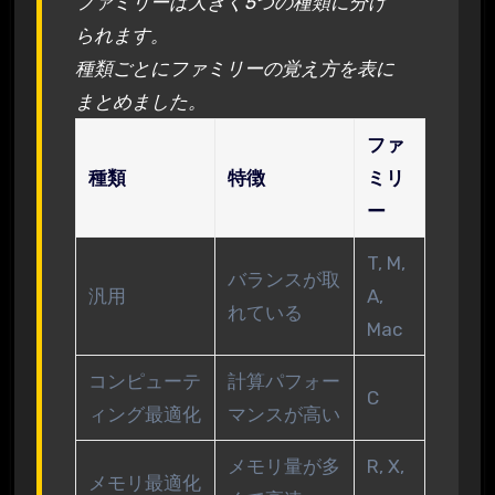
ファミリーは大きく5つの種類に分け
られます。
種類ごとにファミリーの覚え方を表に
まとめました。
ファ
種類
特徴
ミリ
ー
T, M,
バランスが取
汎用
A,
れている
Mac
コンピューテ
計算パフォー
C
ィング最適化
マンスが高い
メモリ量が多
R, X,
メモリ最適化