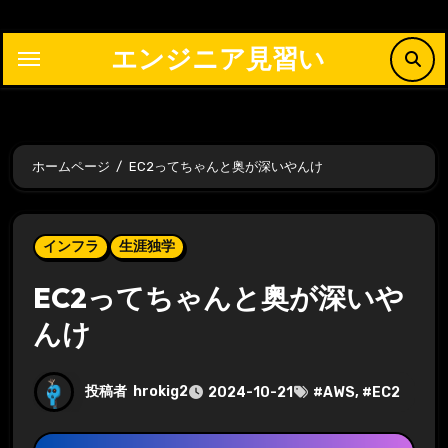
内
容
エンジニア見習い
を
ス
キ
ッ
ホームページ
EC2ってちゃんと奥が深いやんけ
プ
インフラ
生涯独学
EC2ってちゃんと奥が深いや
んけ
投稿者
hrokig2
2024-10-21
#
AWS
, #
EC2