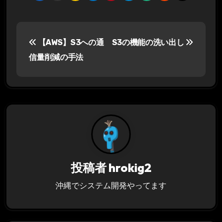
投
【AWS】S3への通
S3の機能の洗い出し
稿
信量削減の手法
ナ
ビ
ゲ
ー
シ
投稿者
hrokig2
ョ
沖縄でシステム開発やってます
ン