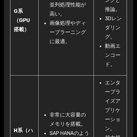
並列処理性能が
推論。
G系
高い。
3Dレン
（GPU
画像処理やディ
ダリン
搭載）
ープラーニング
グ。
に最適。
動画エ
ンコー
ド。
エンタ
ープラ
イズア
プリケ
非常に大容量の
ーショ
メモリを搭載。
ン。
H系（ハ
SAP HANAのよう