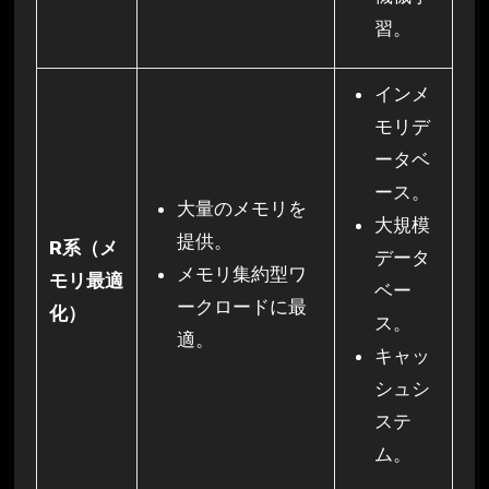
習。
インメ
モリデ
ータベ
ース。
大量のメモリを
大規模
提供。
R系（メ
データ
メモリ集約型ワ
モリ最適
ベー
ークロードに最
化）
ス。
適。
キャッ
シュシ
ステ
ム。