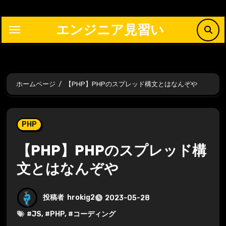
内
容
エンジニア見習い
を
ス
キ
ッ
ホームページ
【PHP】PHPのスプレッド構文とはなんぞや
プ
PHP
【PHP】PHPのスプレッド構
文とはなんぞや
投稿者
hrokig2
2023-05-28
#
JS
, #
PHP
, #
コーディング