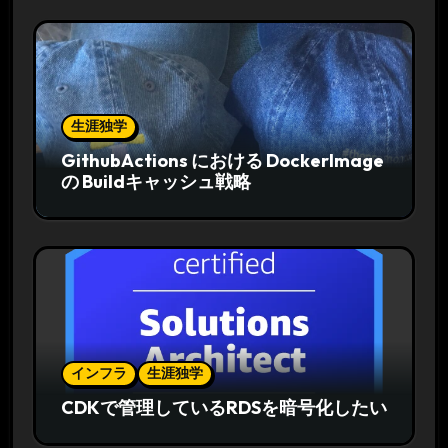
生涯独学
GithubActions における DockerImage
の Buildキャッシュ戦略
インフラ
生涯独学
CDKで管理しているRDSを暗号化したい