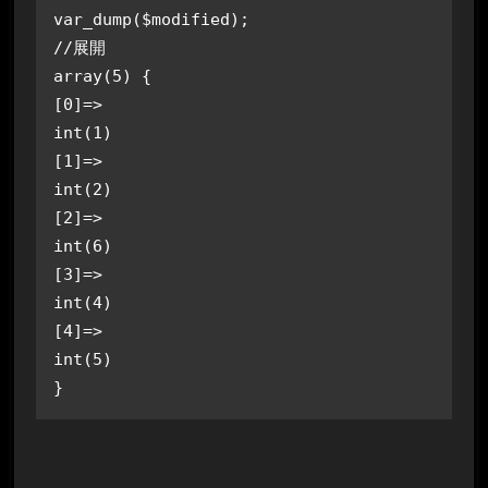
var_dump($modified); 

//展開

array(5) {

[0]=>

int(1)

[1]=>

int(2)

[2]=>

int(6)

[3]=>

int(4)

[4]=>

int(5)

}