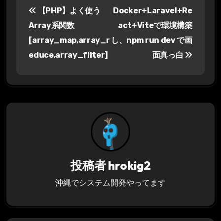
【PHP】よく使う
Docker+Laravel+Re
稿
Array系関数
act+Viteで環境構築
ナ
[array_map,array_r
し、npm run dev で画
educe,array_filter]
面真っ白
ビ
ゲ
ー
シ
ョ
ン
投稿者
hrokig2
沖縄でシステム開発やってます