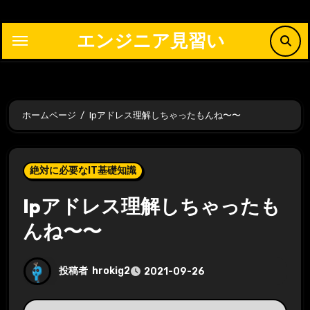
内
容
エンジニア見習い
を
ス
キ
ッ
ホームページ
Ipアドレス理解しちゃったもんね〜〜
プ
絶対に必要なIT基礎知識
Ipアドレス理解しちゃったも
んね〜〜
投稿者
hrokig2
2021-09-26