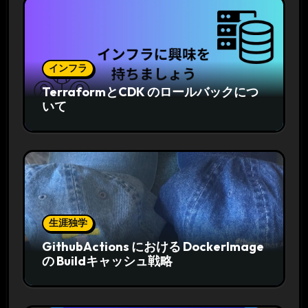
インフラ
TerraformとCDK のロールバックにつ
いて
生涯独学
GithubActions における DockerImage
の Buildキャッシュ戦略