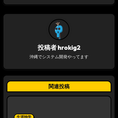
ゲ
ー
シ
ョ
ン
投稿者
hrokig2
沖縄でシステム開発やってます
関連投稿
生涯独学