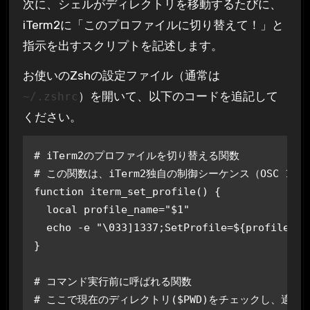
次に、シェルがディレクトリを移動するたびに、
iTerm2に「このプロファイルに切り替えて！」と
指示を出すスクリプトを記述します。
お使いのZshの設定ファイル（通常は
）を開いて、以下のコードを追記して
~/.zshrc
ください。
# iTerm2のプロファイルを切り替える関数
# この関数は、iTerm2独自の制御シーケンス（OSC 133
function
iterm_set_profile
() {

local
 profile_name=
"
$1
"
echo
 -e 
"\033]1337;SetProfile=
${profile_na
}

# コマンド実行前に呼ばれる関数
# ここで現在のディレクトリ($PWD)をチェックし、適