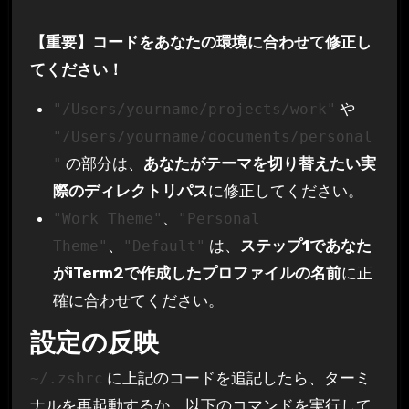
【重要】コードをあなたの環境に合わせて修正し
てください！
や
"/Users/yourname/projects/work"
"/Users/yourname/documents/personal
の部分は、
あなたがテーマを切り替えたい実
"
際のディレクトリパス
に修正してください。
、
"Work Theme"
"Personal
、
は、
ステップ1であなた
Theme"
"Default"
がiTerm2で作成したプロファイルの名前
に正
確に合わせてください。
設定の反映
に上記のコードを追記したら、ターミ
~/.zshrc
ナルを再起動するか、以下のコマンドを実行して