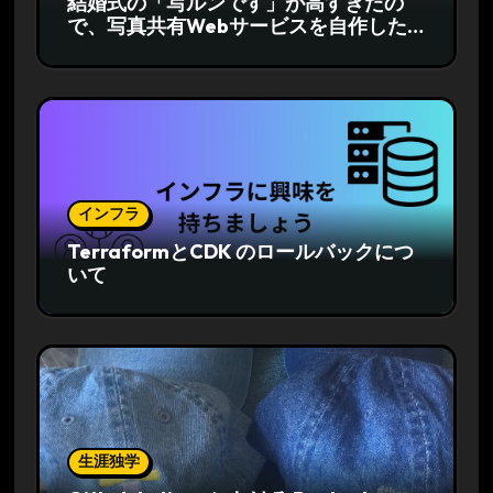
結婚式の「写ルンです」が高すぎたの
で、写真共有Webサービスを自作した
話
インフラ
TerraformとCDK のロールバックにつ
いて
生涯独学