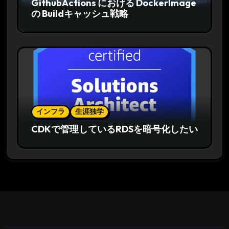
GithubActions における DockerImage
の Buildキャッシュ戦略
インフラ
生涯独学
CDKで管理しているRDSを暗号化したい