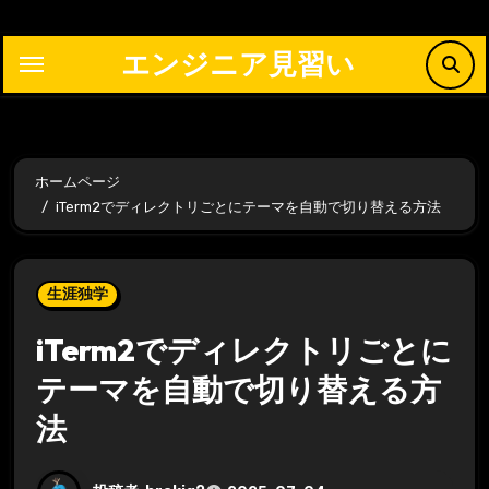
内
容
エンジニア見習い
を
ス
キ
ッ
ホームページ
プ
iTerm2でディレクトリごとにテーマを自動で切り替える方法
生涯独学
iTerm2でディレクトリごとに
テーマを自動で切り替える方
法