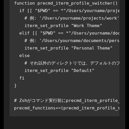
function
precmd_iterm_profile_switcher
() {

if
 [[ 
"
$PWD
"
 == *
"/Users/yourname/projects
# 例: '/Users/yourname/projects/wor
    iterm_set_profile 
"Work Theme"
elif
 [[ 
"
$PWD
"
 == *
"/Users/yourname/docume
# 例: '/Users/yourname/documents/pe
    iterm_set_profile 
"Personal Theme"
else
# それ以外のディレクトリでは、デフォルトのプロ
    iterm_set_profile 
"Default"
fi
}

# Zshがコマンド実行前にprecmd_iterm_profile_