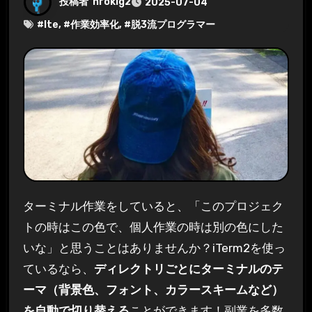
投稿者
hrokig2
2025-07-04
#
Ite
, #
作業効率化
, #
脱3流プログラマー
ターミナル作業をしていると、「このプロジェク
トの時はこの色で、個人作業の時は別の色にした
いな」と思うことはありませんか？iTerm2を使っ
ているなら、
ディレクトリごとにターミナルのテ
ーマ（背景色、フォント、カラースキームなど）
を自動で切り替える
ことができます！副業を多数