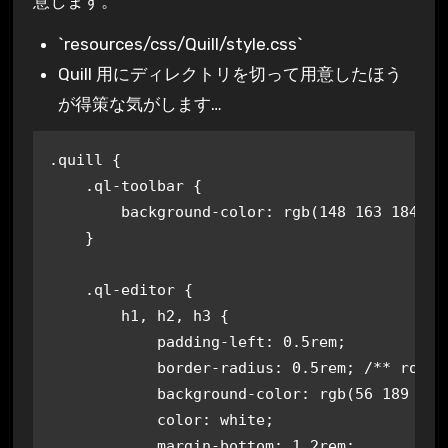
意します。
`resources/css/Quill/style.css`
Quill 用にディレクトリを切って用意したほう
が得策な気がします…
.quill {

    .ql-toolbar {

        background-color: rgb(148 163 184); /
    }

    .ql-editor {

        h1, h2, h3 {

            padding-left: 0.5rem;

            border-radius: 0.5rem; /** rounde
            background-color: rgb(56 189 248)
            color: white;

            margin-bottom: 1.2rem;
