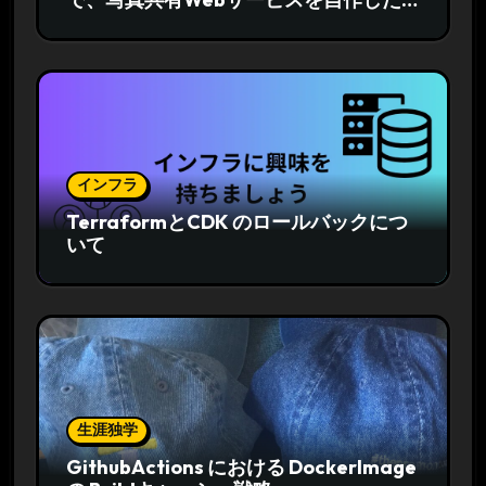
話
インフラ
TerraformとCDK のロールバックにつ
いて
生涯独学
GithubActions における DockerImage