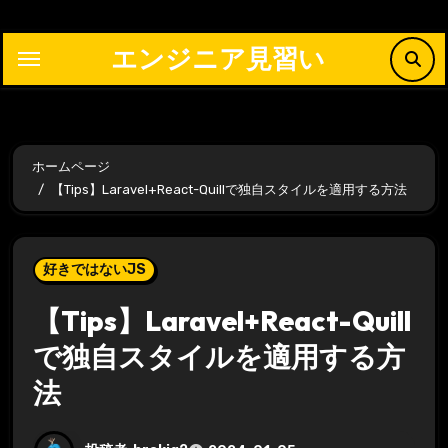
内
容
エンジニア見習い
を
ス
キ
ッ
ホームページ
プ
【Tips】Laravel+React-Quillで独自スタイルを適用する方法
好きではないJS
【Tips】Laravel+React-Quill
で独自スタイルを適用する方
法