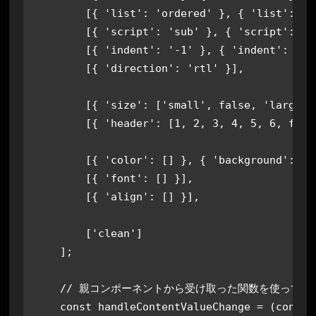
        [{ 'list': 'ordered' }, { 'list': 'bu
        [{ 'script': 'sub' }, { 'script': 's
        [{ 'indent': '-1' }, { 'indent': '+1
        [{ 'direction': 'rtl' }],           
        [{ 'size': ['small', false, 'large',
        [{ 'header': [1, 2, 3, 4, 5, 6, false
        [{ 'color': [] }, { 'background': []
        [{ 'font': [] }],

        [{ 'align': [] }],

        ['clean']    

    ];

    // 親コンポーネントから受け取った関数を使って、in
    const handleContentValueChange = (content