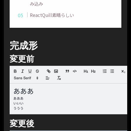
み込み
ReactQuill素晴らしい
完成形
変更前
変更後