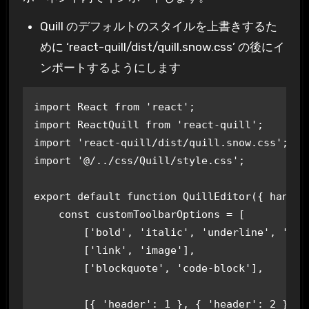
Quill のデフォルトのスタイルを上書きするた
めに ‘react-quill/dist/quill.snow.css’ の後にイ
ンポートするようにします
import React from 'react';

import ReactQuill from 'react-quill';

import 'react-quill/dist/quill.snow.css';

import '@/../css/Quill/style.css';

export default function QuillEditor({ handleV
    const customToolbarOptions = [

        ['bold', 'italic', 'underline', 'str
        ['link', 'image'],

        ['blockquote', 'code-block'],

        [{ 'header': 1 }, { 'header': 2 }], 