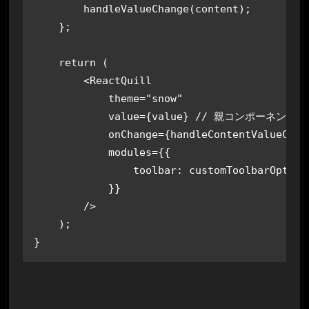
        handleValueChange(content);

    };

    return (

        <ReactQuill

            theme="snow"

            value={value} // 親コンポーネ
            onChange={handleContentValueChang
            modules={{

                toolbar: customToolbarOptions
            }}

        />

    );
