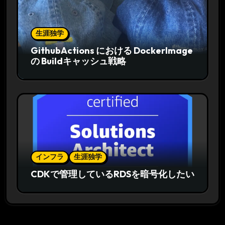
生涯独学
GithubActions における DockerImage
の Buildキャッシュ戦略
インフラ
生涯独学
CDKで管理しているRDSを暗号化したい