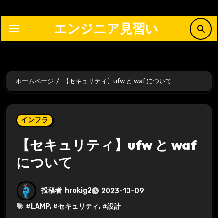
内
容
エンジニア見習い
を
ス
キ
ッ
ホームページ
【セキュリティ】ufw と waf について
プ
インフラ
【セキュリティ】ufw と waf
について
投稿者
hrokig2
2023-10-09
#
LAMP
, #
セキュリティ
, #
設計