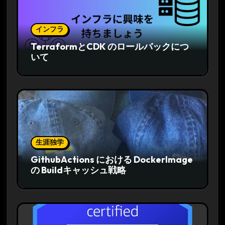
インフラ
TerraformとCDK のロールバックにつ
いて
生涯独学
GithubActions における DockerImage
の Buildキャッシュ戦略