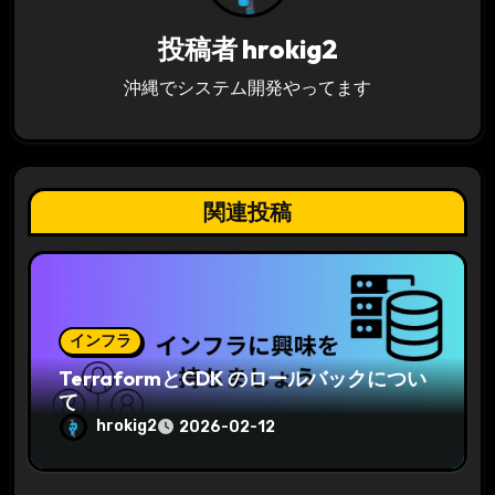
シ
投稿者
hrokig2
ョ
沖縄でシステム開発やってます
ン
関連投稿
インフラ
TerraformとCDK のロールバックについ
て
hrokig2
2026-02-12