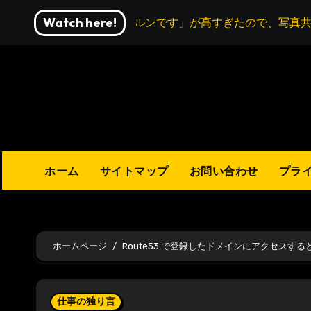
内
Watch here!
結婚式の「写ルンです」が高すぎたので、写真共
容
を
ス
キ
ッ
プ
ホーム
サイトマップ
お問い合わせ
プラ
ホームページ
Route53 で登録したドメインにアクセスするとDN
仕事の独り言