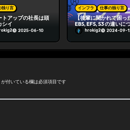
の独り言
インフラ
仕事の独り言
ートアップの社長は頭
【後輩に聞かれて困っ
カシイ
EBS, EFS, S3 の違いに
て
rokig2
hrokig2
2025-06-10
2024-09-1
が付いている欄は必須項目です