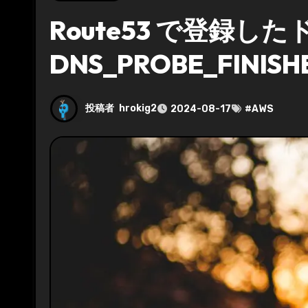
Route53 で登録
DNS_PROBE_FINI
投稿者
hrokig2
2024-08-17
#
AWS