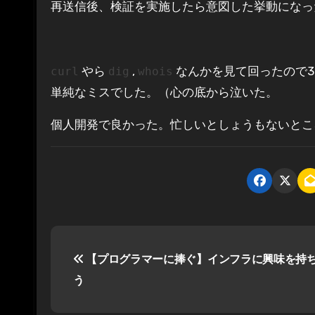
再送信後、検証を実施したら意図した挙動になっ
やら
,
なんかを見て回ったので
curl
dig
whois
単純なミスでした。（心の底から泣いた。
個人開発で良かった。忙しいとしょうもないとこ
投
【プログラマーに捧ぐ】インフラに興味を持
稿
う
ナ