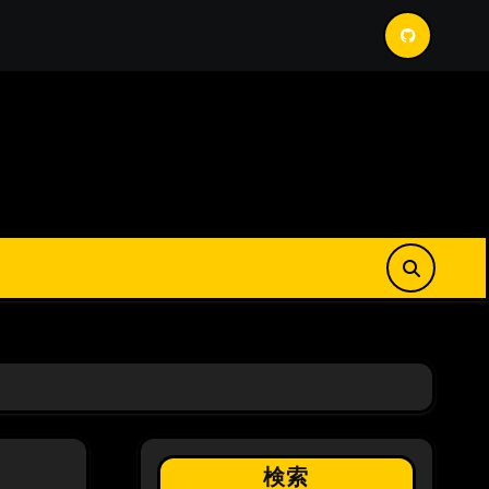
ロールバックについて
GithubActions における DockerIm
検索