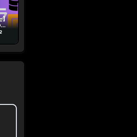
た】
つい
2