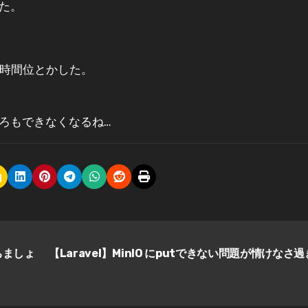
た。
3時間位とかした。
ろもできなくなるね…
ちましょ
【Laravel】MinIO にputできない問題が情けなさ