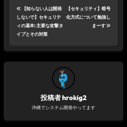
投
【知らない人は開発
【セキュリティ】暗号
稿
しないで】セキュリテ
化方式について勉強し
ナ
ィの基本: 主要な攻撃タ
まーす
イプとその対策
ビ
ゲ
ー
シ
ョ
ン
投稿者
hrokig2
沖縄でシステム開発やってます