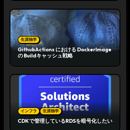
生涯独学
GithubActions における DockerImage
の Buildキャッシュ戦略
インフラ
生涯独学
CDKで管理しているRDSを暗号化したい