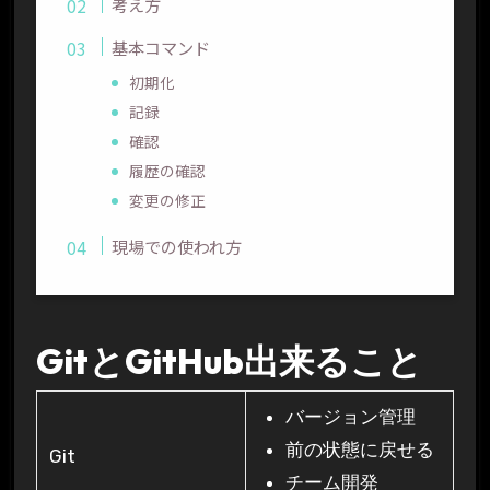
考え方
基本コマンド
初期化
記録
確認
履歴の確認
変更の修正
現場での使われ方
GitとGitHub出来ること
バージョン管理
前の状態に戻せる
Git
チーム開発