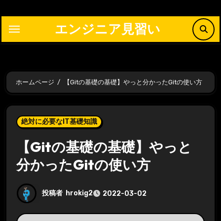
内
容
エンジニア見習い
を
ス
キ
ッ
ホームページ
【Gitの基礎の基礎】やっと分かったGitの使い方
プ
絶対に必要なIT基礎知識
【Gitの基礎の基礎】やっと
分かったGitの使い方
投稿者
hrokig2
2022-03-02