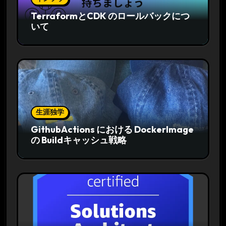
TerraformとCDK のロールバックにつ
いて
生涯独学
GithubActions における DockerImage
の Buildキャッシュ戦略