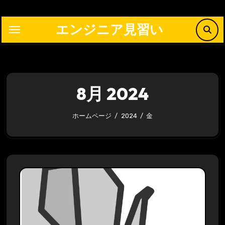
内
容
エンジニア見習い
を
ス
キ
ッ
8月 2024
プ
ホームページ
2024
金