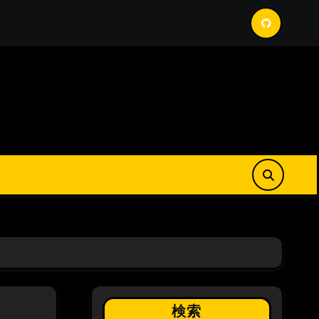
ロールバックについて
GithubActions における DockerIm
検索