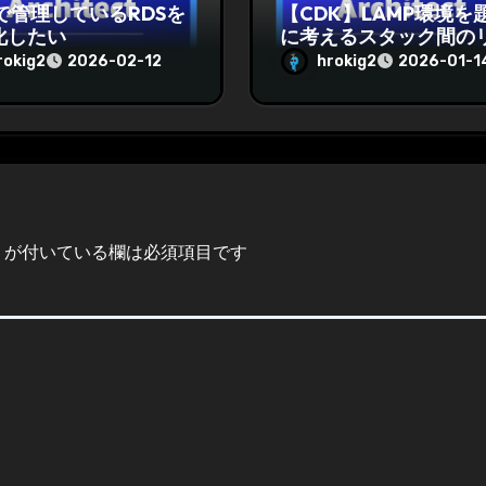
で管理しているRDSを
【CDK】LAMP環境を
化したい
に考えるスタック間の
ース共有が難しい問題
rokig2
hrokig2
2026-02-12
2026-01-1
決する
が付いている欄は必須項目です