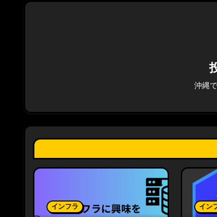
ゲ
ー
シ
ョ
沖縄
ン
インフラ
イン