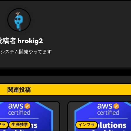
投稿者
hrokig2
でシステム開発やってます
関連投稿
フラ
生涯独学
インフラ