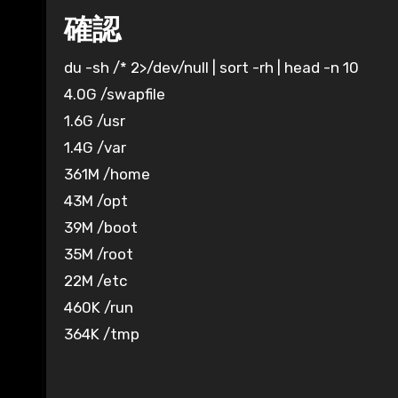
確認
du -sh /* 2>/dev/null | sort -rh | head -n 10
4.0G /swapfile
1.6G /usr
1.4G /var
361M /home
43M /opt
39M /boot
35M /root
22M /etc
460K /run
364K /tmp