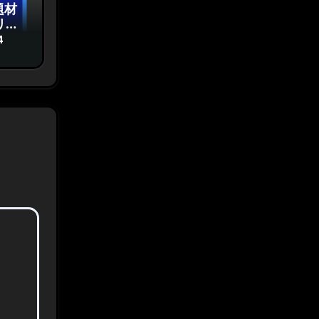
題材
リソ
を解
4