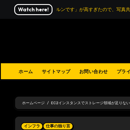
内
Watch here!
結婚式の「写ルンです」が高すぎたので、写真共
容
を
ス
キ
ッ
プ
ホーム
サイトマップ
お問い合わせ
プラ
ホームページ
EC2インスタンスでストレージ領域が足りない
インフラ
仕事の独り言