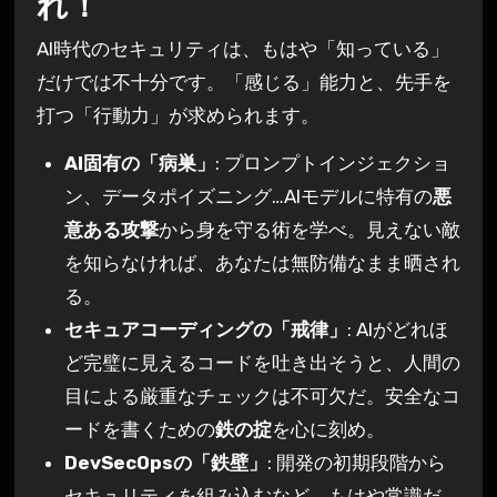
れ！
AI時代のセキュリティは、もはや「知っている」
だけでは不十分です。「感じる」能力と、先手を
打つ「行動力」が求められます。
AI固有の「病巣」
: プロンプトインジェクショ
ン、データポイズニング…AIモデルに特有の
悪
意ある攻撃
から身を守る術を学べ。見えない敵
を知らなければ、あなたは無防備なまま晒され
る。
セキュアコーディングの「戒律」
: AIがどれほ
ど完璧に見えるコードを吐き出そうと、人間の
目による厳重なチェックは不可欠だ。安全なコ
ードを書くための
鉄の掟
を心に刻め。
DevSecOpsの「鉄壁」
: 開発の初期段階から
セキュリティを組み込むなど、もはや常識だ。