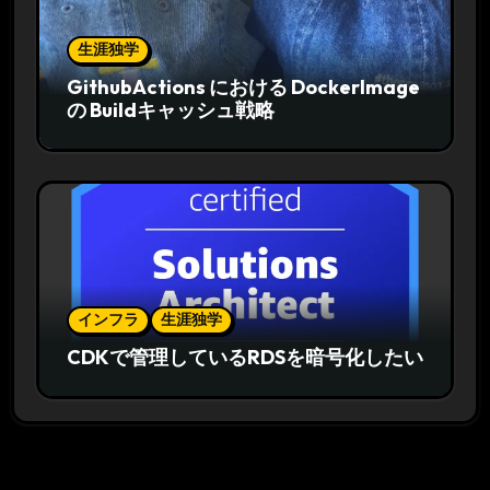
生涯独学
GithubActions における DockerImage
の Buildキャッシュ戦略
インフラ
生涯独学
CDKで管理しているRDSを暗号化したい