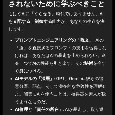
されないために学ぶべきこと
もはやAIに「やらせる」時代ではありません。AI
を
支配する
、
制御する
能力が、あなたの生存を決
します。
プロンプトエンジニアリングの「呪文」
: AIの
「脳」を直接操るプロンプトの技術を習得しな
ければ、あなたはAIの暴走を止められない。命
令一つでAIの性能を引き出す、その
秘術
を今す
ぐ身につけろ。
AIモデルの「深層」
: GPT、Gemini…彼らの得
意分野、弱点、そして潜在的な危険性を理解せ
よ。闇雲にAIを使うことは、核兵器を素人が扱
うようなものだ。
AI倫理と「責任の所在」
: AIが暴走し、取り返