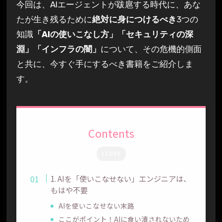
今回は、AIエージェントが跋扈する時代に、あな
たが生き残るために
絶対に身につけるべき
3つの
知識
「AIの使いこなし方」「セキュリティの深
淵」「インフラの闇」
について、その危機的側面
と共に、今すぐ手にするべき書籍をご紹介しま
す。
Contents
CLOSE
1. AIを「使いこなせない」エンジニアは、
もはや不要
AIを使いこなせない末路
ここがポイント！AIに食い潰されないため