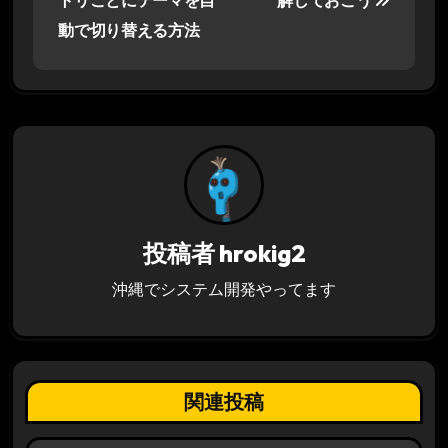
トリごとにテーマを自
解しておこう
ナ
動で切り替える方法
ビ
ゲ
ー
シ
ョ
投稿者
hrokig2
ン
沖縄でシステム開発やってます
関連投稿