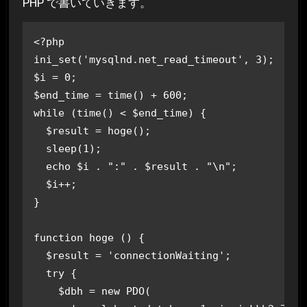
PHP で書いていきます。
<?php

ini_set('mysqlnd.net_read_timeout', 3);

$i = 0;

$end_time = time() + 600;

while (time() < $end_time) {

  $result = hoge();

  sleep(1);

  echo $i . ":" . $result . "\n";

  $i++;

}

function hoge () {

  $result = 'connectionWaiting';

  try {

    $dbh = new PDO(
