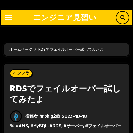
内
容
エンジニア見習い
を
ス
キ
ッ
ホームページ
RDSでフェイルオーバー試してみたよ
プ
インフラ
RDSでフェイルオーバー試し
てみたよ
投稿者
hrokig2
2023-10-18
#
AWS
, #
MySQL
, #
RDS
, #
サーバー
, #
フェイルオーバー