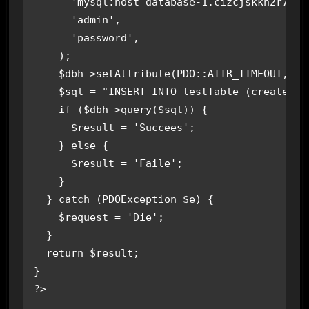
      'mysql:host=database-1.cizcjskkh2r7.ap
      'admin',

      'password',

    );

    $dbh->setAttribute(PDO::ATTR_TIMEOUT, 3);
    $sql = "INSERT INTO testTable (created) 
    if ($dbh->query($sql)) {

      $result = 'Succees';

    } else {

      $result = 'Faile';

    }

  } catch (PDOException $e) {

    $request = 'Die';

  }

  return $result;

}

?>