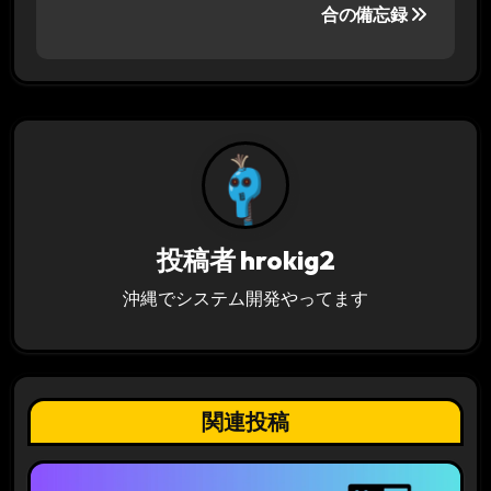
ナ
合の備忘録
ビ
ゲ
ー
シ
ョ
投稿者
hrokig2
ン
沖縄でシステム開発やってます
関連投稿