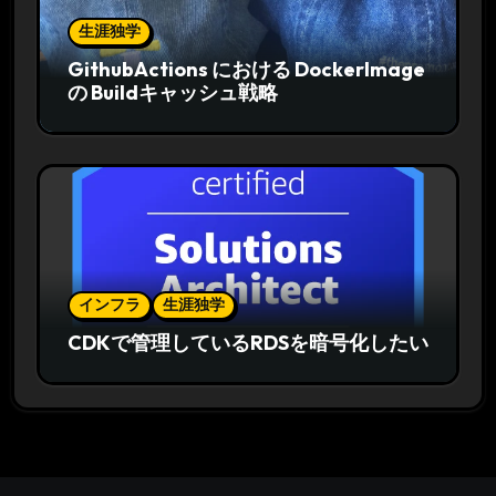
生涯独学
GithubActions における DockerImage
の Buildキャッシュ戦略
インフラ
生涯独学
CDKで管理しているRDSを暗号化したい