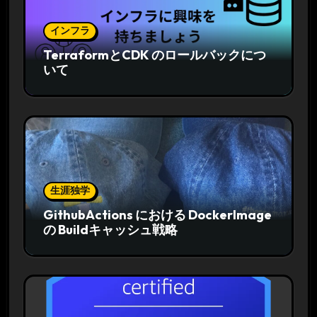
インフラ
TerraformとCDK のロールバックにつ
いて
生涯独学
GithubActions における DockerImage
の Buildキャッシュ戦略