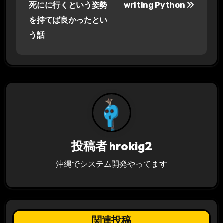
死にに行くという姿勢
writing Python
ナ
を持てば良かったとい
う話
ビ
ゲ
ー
シ
ョ
ン
投稿者
hrokig2
沖縄でシステム開発やってます
関連投稿