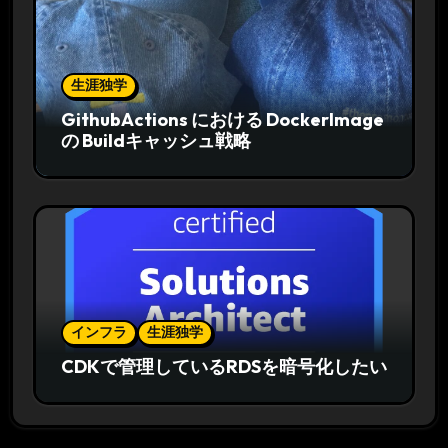
生涯独学
GithubActions における DockerImage
の Buildキャッシュ戦略
インフラ
生涯独学
CDKで管理しているRDSを暗号化したい