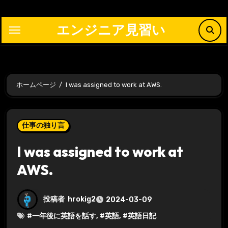
内
容
エンジニア見習い
を
ス
キ
ッ
ホームページ
I was assigned to work at AWS.
プ
仕事の独り言
I was assigned to work at
AWS.
投稿者
hrokig2
2024-03-09
#
一年後に英語を話す
, #
英語
, #
英語日記