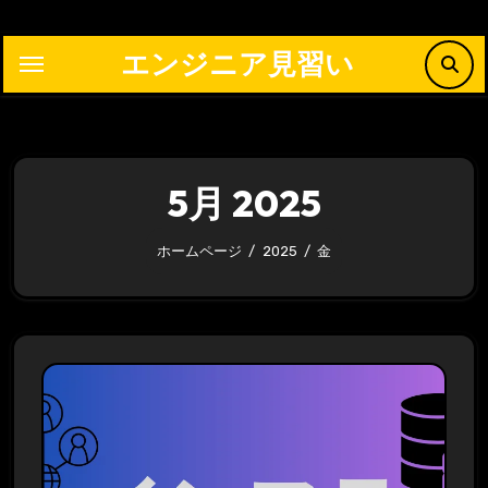
内
容
エンジニア見習い
を
ス
キ
ッ
5月 2025
プ
ホームページ
2025
金