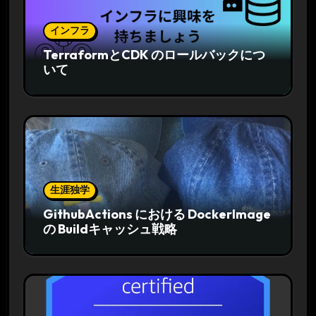
インフラ
TerraformとCDK のロールバックにつ
いて
生涯独学
GithubActions における DockerImage
の Buildキャッシュ戦略