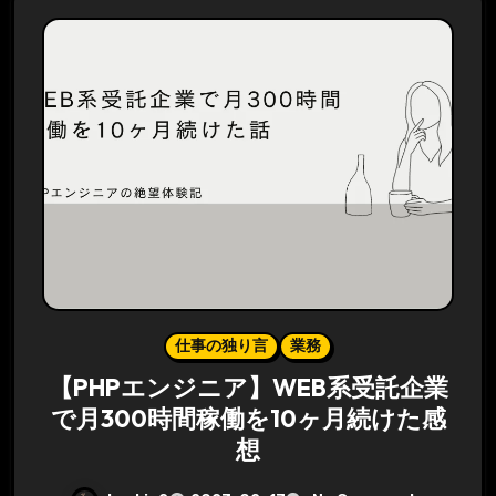
仕事の独り言
業務
【PHPエンジニア】WEB系受託企業
で月300時間稼働を10ヶ月続けた感
想