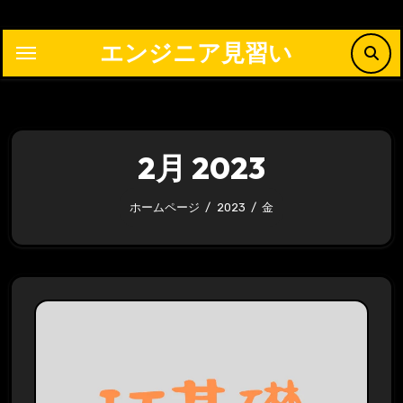
内
容
エンジニア見習い
を
ス
キ
ッ
2月 2023
プ
ホームページ
2023
金