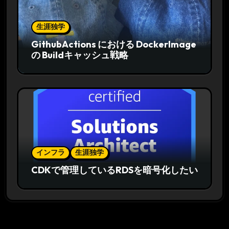
生涯独学
GithubActions における DockerImage
の Buildキャッシュ戦略
インフラ
生涯独学
CDKで管理しているRDSを暗号化したい