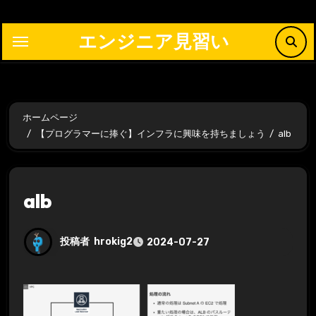
内
容
エンジニア見習い
を
ス
キ
ッ
ホームページ
プ
【プログラマーに捧ぐ】インフラに興味を持ちましょう
alb
alb
投稿者
hrokig2
2024-07-27