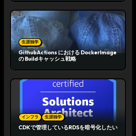
生涯独学
GithubActions における DockerImage
の Buildキャッシュ戦略
インフラ
生涯独学
CDKで管理しているRDSを暗号化したい