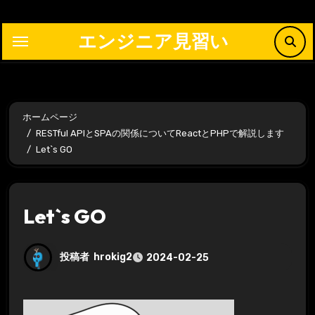
内
容
エンジニア見習い
を
ス
キ
ッ
ホームページ
プ
RESTful APIとSPAの関係についてReactとPHPで解説します
Let`s GO
Let`s GO
投稿者
hrokig2
2024-02-25