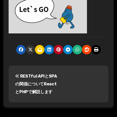
投
RESTful APIとSPA
稿
の関係についてReact
ナ
とPHPで解説します
ビ
ゲ