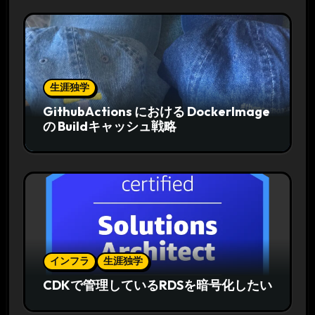
生涯独学
GithubActions における DockerImage
の Buildキャッシュ戦略
インフラ
生涯独学
CDKで管理しているRDSを暗号化したい