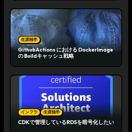
生涯独学
GithubActions における DockerImage
の Buildキャッシュ戦略
インフラ
生涯独学
CDKで管理しているRDSを暗号化したい