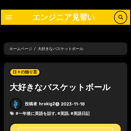
内
容
エンジニア見習い
を
ス
キ
ッ
ホームページ
大好きなバスケットボール
プ
日々の独り言
大好きなバスケットボール
投稿者
hrokig2
2023-11-18
#
一年後に英語を話す
, #
英語
, #
英語日記