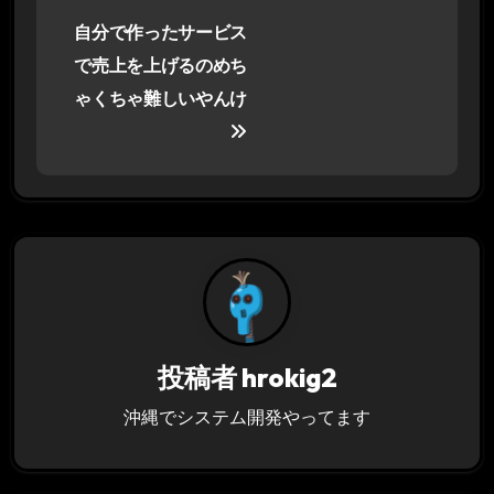
投
自分で作ったサービス
稿
で売上を上げるのめち
ナ
ゃくちゃ難しいやんけ
ビ
ゲ
ー
シ
ョ
ン
投稿者
hrokig2
沖縄でシステム開発やってます