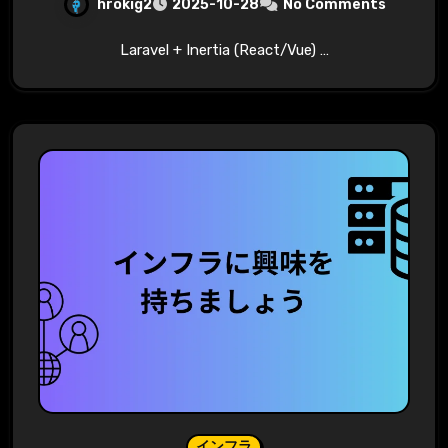
hrokig2
2025-10-28
No Comments
Laravel + Inertia (React/Vue) …
インフラ