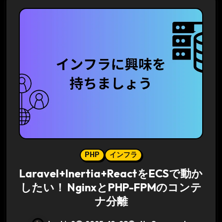
PHP
インフラ
Laravel+Inertia+ReactをECSで動か
したい！ NginxとPHP-FPMのコンテ
ナ分離