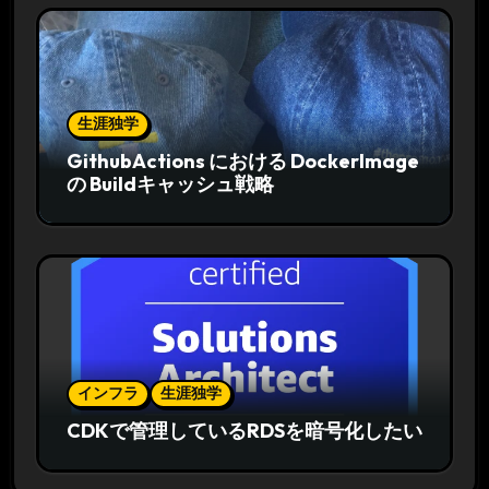
生涯独学
GithubActions における DockerImage
の Buildキャッシュ戦略
インフラ
生涯独学
CDKで管理しているRDSを暗号化したい