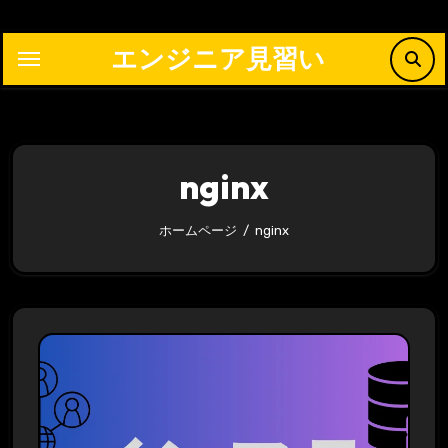
内
容
エンジニア見習い
を
ス
キ
ッ
nginx
プ
ホームページ
nginx