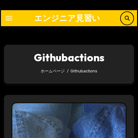
内
容
エンジニア見習い
を
ス
キ
ッ
Githubactions
プ
ホームページ
Githubactions