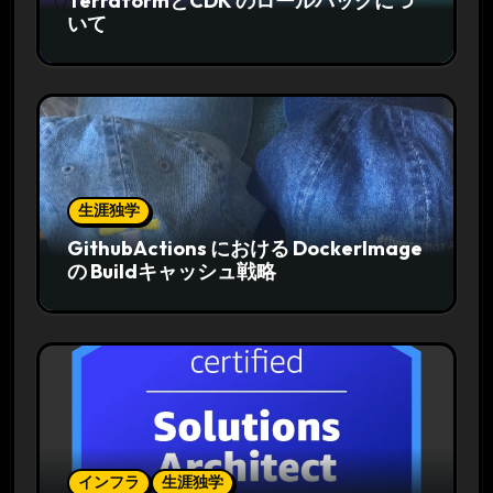
TerraformとCDK のロールバックにつ
いて
生涯独学
GithubActions における DockerImage
の Buildキャッシュ戦略
インフラ
生涯独学