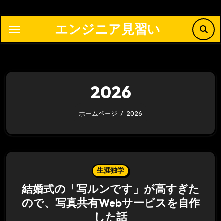
内
容
エンジニア見習い
を
ス
キ
ッ
2026
プ
ホームページ
2026
生涯独学
結婚式の「写ルンです」が高すぎた
ので、写真共有Webサービスを自作
した話