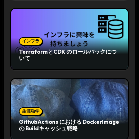
インフラ
TerraformとCDK のロールバックにつ
いて
生涯独学
GithubActions における DockerImage
の Buildキャッシュ戦略